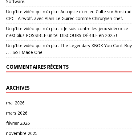
Software.
Un p’tite vidéo qui m’a plu : Autopsie d’un Jeu Culte sur Amstrad
CPC : Airwolf, avec Alain Le Guirec comme Chirurgien chef.
Un p’tite vidéo qui m’a plu : « Je suis contre les jeux vidéo » ce
n’est plus POSSIBLE un tel DISCOURS DÉBILE en 2025 !
Un p’tite vidéo qui m’a plu : The Legendary XBOX You Can’t Buy
. . . So I Made One
COMMENTAIRES RÉCENTS
ARCHIVES
mai 2026
mars 2026
février 2026
novembre 2025