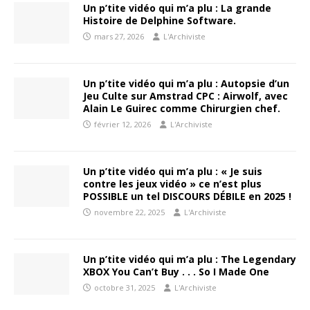
Un p’tite vidéo qui m’a plu : La grande
Histoire de Delphine Software.
mars 27, 2026
L'Archiviste
Un p’tite vidéo qui m’a plu : Autopsie d’un
Jeu Culte sur Amstrad CPC : Airwolf, avec
Alain Le Guirec comme Chirurgien chef.
février 12, 2026
L'Archiviste
Un p’tite vidéo qui m’a plu : « Je suis
contre les jeux vidéo » ce n’est plus
POSSIBLE un tel DISCOURS DÉBILE en 2025 !
novembre 22, 2025
L'Archiviste
Un p’tite vidéo qui m’a plu : The Legendary
XBOX You Can’t Buy . . . So I Made One
octobre 31, 2025
L'Archiviste