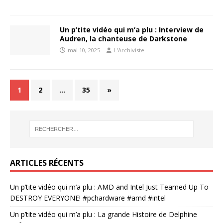
Un p’tite vidéo qui m’a plu : Interview de
Audren, la chanteuse de Darkstone
mai 10, 2025
L'Archiviste
1
2
…
35
»
ARTICLES RÉCENTS
Un p’tite vidéo qui m’a plu : AMD and Intel Just Teamed Up To
DESTROY EVERYONE! #pchardware #amd #intel
Un p’tite vidéo qui m’a plu : La grande Histoire de Delphine