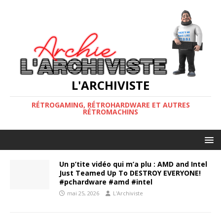
L'ARCHIVISTE
RÉTROGAMING, RÉTROHARDWARE ET AUTRES
RÉTROMACHINS
Un p’tite vidéo qui m’a plu : AMD and Intel
Just Teamed Up To DESTROY EVERYONE!
#pchardware #amd #intel
mai 25, 2026
L'Archiviste