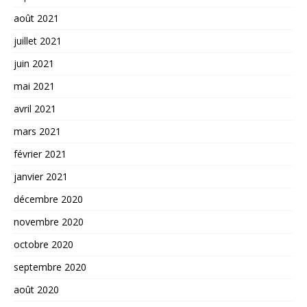
août 2021
juillet 2021
juin 2021
mai 2021
avril 2021
mars 2021
février 2021
janvier 2021
décembre 2020
novembre 2020
octobre 2020
septembre 2020
août 2020