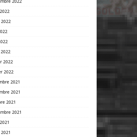
embre 2022
 2022
t 2022
2022
2022
 2022
er 2022
er 2022
mbre 2021
mbre 2021
bre 2021
embre 2021
 2021
t 2021