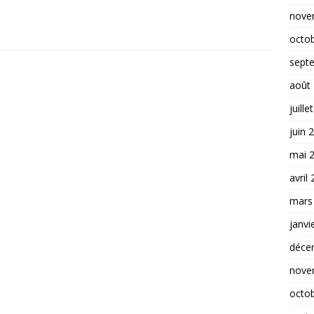
nove
octo
sept
août
juille
juin 
mai 
avril
mars
janvi
déce
nove
octo