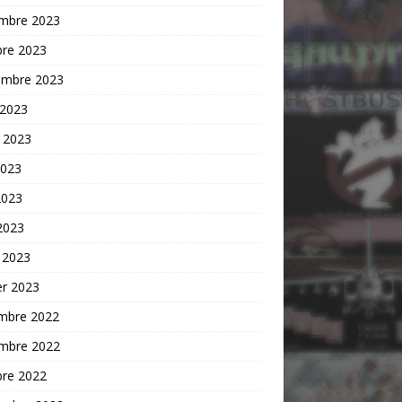
mbre 2023
bre 2023
embre 2023
 2023
t 2023
2023
2023
 2023
 2023
er 2023
mbre 2022
mbre 2022
bre 2022