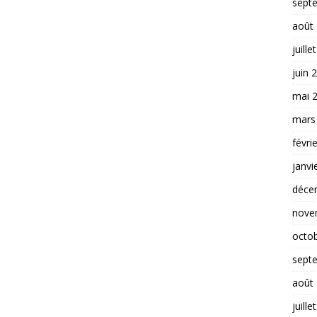
sept
août
juille
juin 
mai 
mars
févri
janvi
déce
nove
octo
sept
août
juille