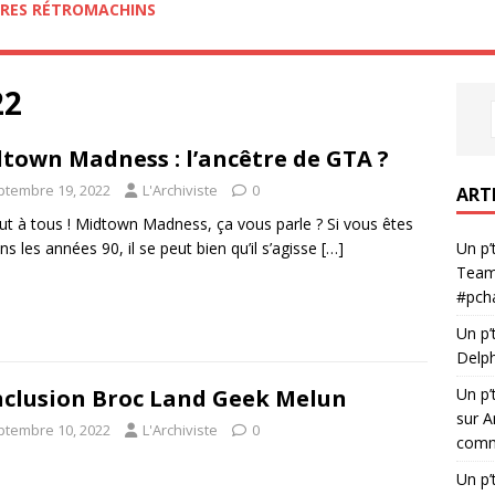
RES RÉTROMACHINS
22
town Madness : l’ancêtre de GTA ?
ptembre 19, 2022
L'Archiviste
0
ART
lut à tous ! Midtown Madness, ça vous parle ? Si vous êtes
ns les années 90, il se peut bien qu’il s’agisse
[…]
Un p’
Team
#pch
Un p’
Delph
Un p’
clusion Broc Land Geek Melun
sur A
ptembre 10, 2022
L'Archiviste
0
comme
Un p’