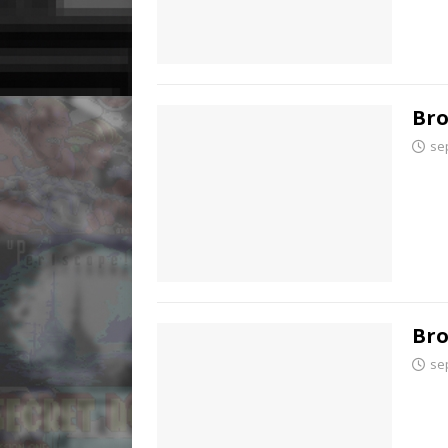
Bro
se
Bro
se