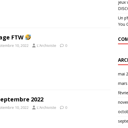
jeux 
DISC
Un p’
You C
age FTW
COM
ptembre 10, 2022
L'Archiviste
0
ARC
mai 
mars
févri
septembre 2022
nove
ptembre 10, 2022
L'Archiviste
0
octo
sept