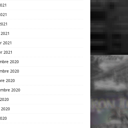
2021
2021
 2021
 2021
er 2021
er 2021
mbre 2020
mbre 2020
bre 2020
embre 2020
 2020
t 2020
2020