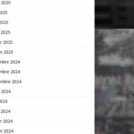
t 2025
2025
 2025
 2025
er 2025
er 2025
mbre 2024
mbre 2024
embre 2024
t 2024
2024
 2024
er 2024
er 2024