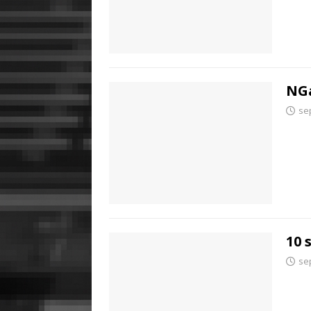
NG
se
10 
se