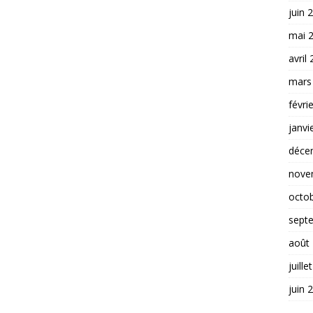
juin 
mai 
avril
mars
févri
janvi
déce
nove
octo
sept
août
juille
juin 