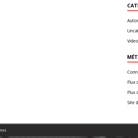
CAT
Auto
Unca
Vide
MÉT
Conn
Flux 
Flux
Site
mes