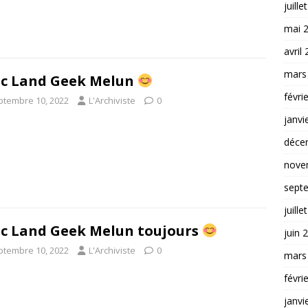
juille
mai 
avril
mars
c Land Geek Melun
févri
ptembre 10, 2022
L'Archiviste
0
janvi
déce
nove
sept
juille
c Land Geek Melun toujours
juin 
ptembre 10, 2022
L'Archiviste
0
mars
févri
janvi