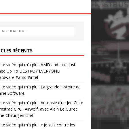
ICLES RÉCENTS
tite vidéo qui m’a plu : AMD and Intel Just
ed Up To DESTROY EVERYONE!
ardware #amd #intel
tite vidéo qui m’a plu : La grande Histoire de
ine Software.
tite vidéo qui m’a plu : Autopsie d’un Jeu Culte
mstrad CPC : Airwolf, avec Alain Le Guirec
 Chirurgien chef.
tite vidéo qui m’a plu : « Je suis contre les