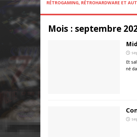
RÉTROGAMING, RÉTROHARDWARE ET AUT
Mois :
septembre 20
Mid
se
Et sa
né da
Con
se