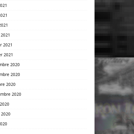
2021
2021
 2021
 2021
er 2021
er 2021
mbre 2020
mbre 2020
bre 2020
embre 2020
 2020
t 2020
2020