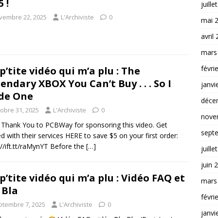
 !
juille
vembre 22, 2025
L'Archiviste
0
mai 
avril
mars
févri
p’tite vidéo qui m’a plu : The
endary XBOX You Can’t Buy . . . So I
janvi
de One
déce
tobre 31, 2025
L'Archiviste
0
nove
Thank You to PCBWay for sponsoring this video. Get
sept
ed with their services HERE to save $5 on your first order:
://ift.tt/raMynYT Before the
[…]
juille
juin 
p’tite vidéo qui m’a plu : Vidéo FAQ et
mars
 Bla
févri
ptembre 7, 2025
L'Archiviste
0
janvi