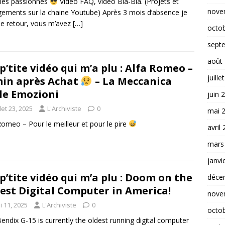
 les passionnés
Vidéo FAQ, vidéo Bla-Bla. (Projets et
nove
ements sur la chaine Youtube) Après 3 mois d’absence je
de retour, vous m’avez
[…]
octo
sept
août
p’tite vidéo qui m’a plu : Alfa Romeo –
juille
in après Achat
– La Meccanica
le Emozioni
juin 
llet 23, 2025
L'Archiviste
0
mai 
Romeo – Pour le meilleur et pour le pire
avril
mars
janvi
p’tite vidéo qui m’a plu : Doom on the
déce
est Digital Computer in America!
nove
i 11, 2025
L'Archiviste
0
octo
endix G-15 is currently the oldest running digital computer