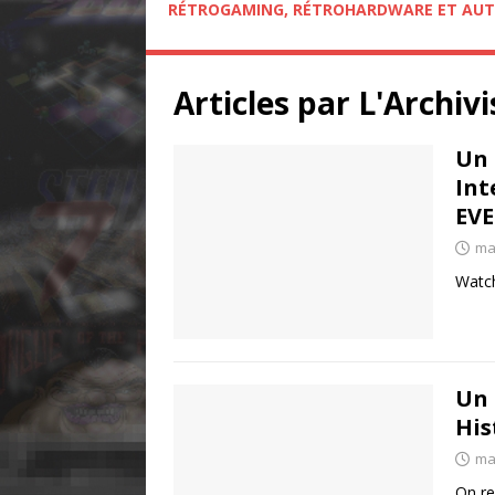
RÉTROGAMING, RÉTROHARDWARE ET AUT
Articles par
L'Archivi
Un 
Int
EVE
ma
Watch
Un 
His
ma
On re