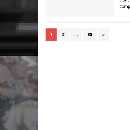
com
1
2
…
35
»