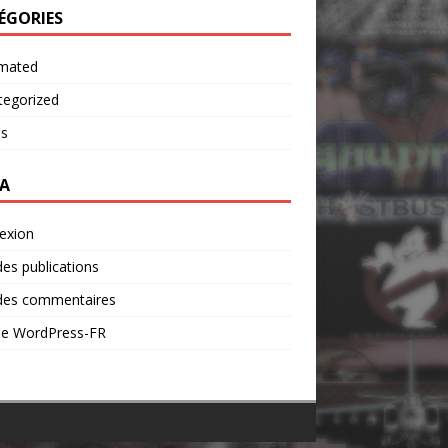
ÉGORIES
mated
tegorized
os
A
exion
des publications
 des commentaires
 de WordPress-FR