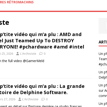
RES RÉTROMACHINS
ste
p’tite vidéo qui m’a plu : AMD and
el Just Teamed Up To DESTROY
ART
RYONE! #pchardware #amd #intel
i 25, 2026
L'Archiviste
0
Un p’
Team
 the full video @GamerMeld
#pch
Un p’
Delph
Un p’
p’tite vidéo qui m’a plu : La grande
sur A
toire de Delphine Software.
comme
rs 27, 2026
L'Archiviste
0
Un p’
vient en détail sur l’histoire derrière ce studio français