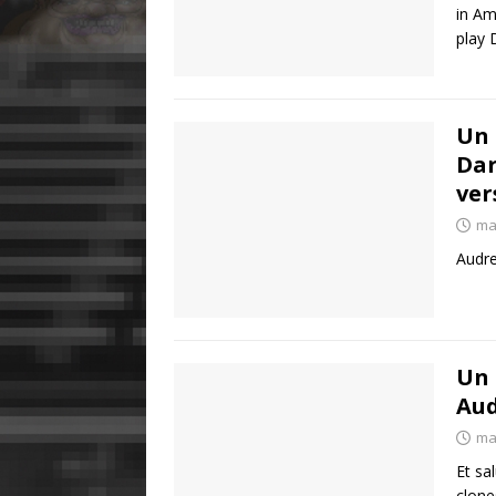
in Am
play
Un 
Dar
ver
ma
Audre
Un 
Aud
ma
Et sa
clone