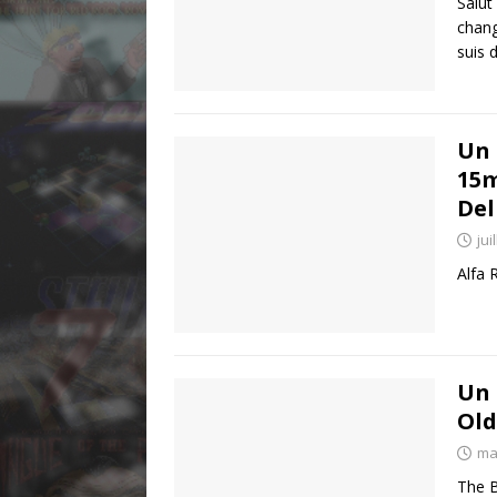
Salut
chang
suis 
Un 
15m
Del
jui
Alfa 
Un 
Old
ma
The B