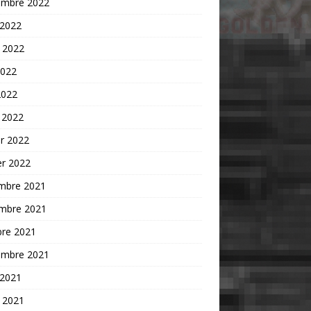
embre 2022
 2022
t 2022
2022
2022
 2022
er 2022
er 2022
mbre 2021
mbre 2021
bre 2021
embre 2021
 2021
t 2021