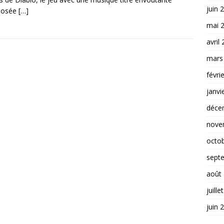
juin 
posée
[…]
mai 
avril
mars
févri
janvi
déce
nove
octo
sept
août
juille
juin 