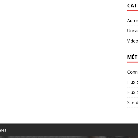
CAT
Auto
Unca
Vide
MÉT
Conn
Flux 
Flux
Site
mes