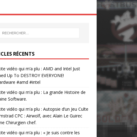
ICLES RÉCENTS
tite vidéo qui m’a plu : AMD and Intel Just
ed Up To DESTROY EVERYONE!
ardware #amd #intel
tite vidéo qui m’a plu : La grande Histoire de
ine Software.
tite vidéo qui m’a plu : Autopsie d’un Jeu Culte
mstrad CPC : Airwolf, avec Alain Le Guirec
 Chirurgien chef.
tite vidéo qui m’a plu : « Je suis contre les