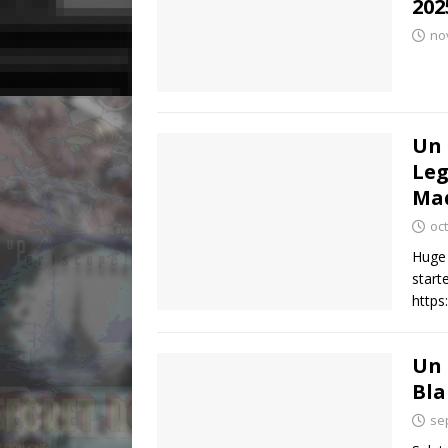
2025
no
Un 
Leg
Ma
oc
Huge 
start
https
Un 
Bla
se