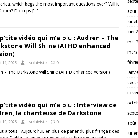
sept
erica, which begs the most important questions ever? Will it
 Doom? Do imps
[…]
août
juille
juin 
p’tite vidéo qui m’a plu : Audren – The
mai 
kstone Will Shine (AI HD enhanced
mars
sion)
févri
i 11, 2025
L'Archiviste
0
n – The Darkstone Will Shine (AI HD enhanced version)
janvi
déce
nove
octo
p’tite vidéo qui m’a plu : Interview de
ren, la chanteuse de Darkstone
sept
i 10, 2025
L'Archiviste
0
août
lut à tous ! Aujourd’hui, en plus de parler du plus français des
juille
s de Diablo, le jeu avec une musique titre envoutante