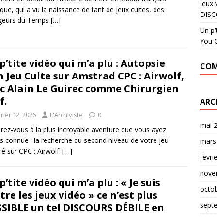
jeux 
que, qui a vu la naissance de tant de jeux cultes, des
DISC
geurs du Temps
[…]
Un p’
You C
p’tite vidéo qui m’a plu : Autopsie
COM
n Jeu Culte sur Amstrad CPC : Airwolf,
c Alain Le Guirec comme Chirurgien
f.
ARC
rier 12, 2026
L'Archiviste
0
mai 
rez-vous à la plus incroyable aventure que vous ayez
s connue : la recherche du second niveau de votre jeu
mars
ré sur CPC : Airwolf.
[…]
févri
nove
p’tite vidéo qui m’a plu : « Je suis
octo
tre les jeux vidéo » ce n’est plus
sept
SIBLE un tel DISCOURS DÉBILE en