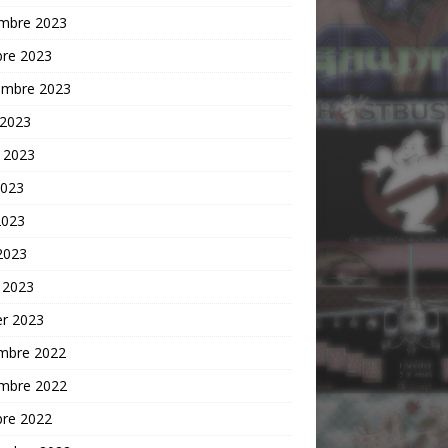
mbre 2023
bre 2023
embre 2023
 2023
t 2023
2023
2023
 2023
 2023
er 2023
mbre 2022
mbre 2022
bre 2022