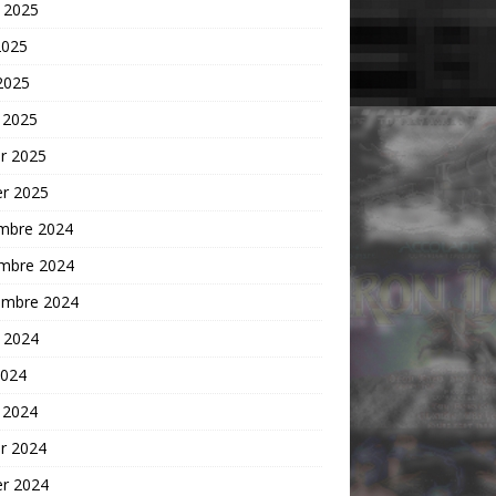
t 2025
2025
 2025
 2025
er 2025
er 2025
mbre 2024
mbre 2024
embre 2024
t 2024
2024
 2024
er 2024
er 2024