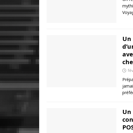
mythi
Voya
Un 
d’u
ave
che
fév
Prépa
jamai
préfé
Un 
con
POS