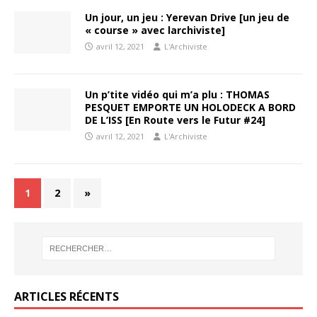
Un jour, un jeu : Yerevan Drive [un jeu de
« course » avec larchiviste]
avril 12, 2021
L'Archiviste
Un p’tite vidéo qui m’a plu : THOMAS
PESQUET EMPORTE UN HOLODECK A BORD
DE L’ISS [En Route vers le Futur #24]
avril 12, 2021
L'Archiviste
1
2
»
ARTICLES RÉCENTS