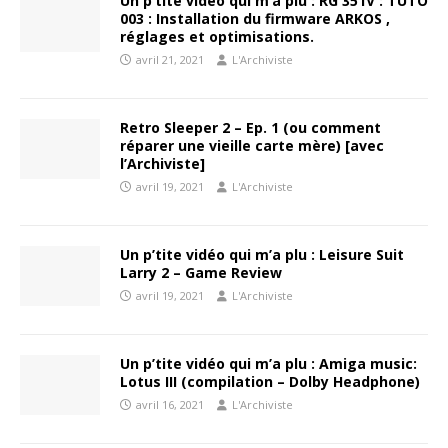
Un p’tite vidéo qui m’a plu : RG 351V : TUTO
003 : Installation du firmware ARKOS ,
réglages et optimisations.
avril 21, 2021
L'Archiviste
Retro Sleeper 2 – Ep. 1 (ou comment
réparer une vieille carte mère) [avec
l’Archiviste]
avril 19, 2021
L'Archiviste
Un p’tite vidéo qui m’a plu : Leisure Suit
Larry 2 – Game Review
avril 19, 2021
L'Archiviste
Un p’tite vidéo qui m’a plu : Amiga music:
Lotus III (compilation – Dolby Headphone)
avril 16, 2021
L'Archiviste