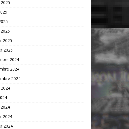
t 2025
2025
 2025
 2025
er 2025
er 2025
mbre 2024
mbre 2024
embre 2024
t 2024
2024
 2024
er 2024
er 2024