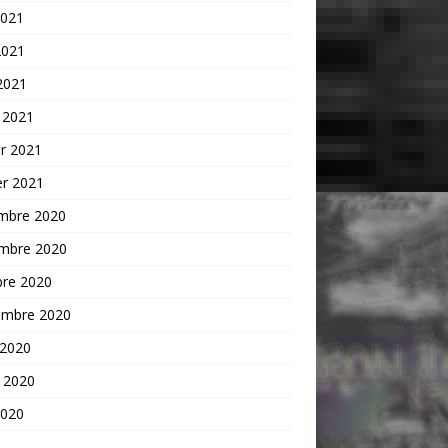
2021
2021
 2021
 2021
er 2021
er 2021
mbre 2020
mbre 2020
bre 2020
embre 2020
 2020
t 2020
2020