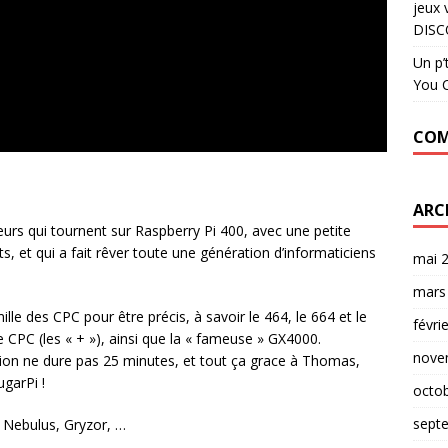
jeux 
DISC
Un p’
You C
COM
ARC
eurs qui tournent sur Raspberry Pi 400, avec une petite
nts, et qui a fait rêver toute une génération d’informaticiens
mai 
mars
le des CPC pour être précis, à savoir le 464, le 664 et le
févri
 CPC (les « + »), ainsi que la « fameuse » GX4000.
nove
lation ne dure pas 25 minutes, et tout ça grace à Thomas,
ugarPi !
octo
sept
, Nebulus, Gryzor, …