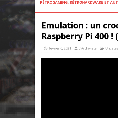
RÉTROGAMING, RÉTROHARDWARE ET AUT
Emulation : un cro
Raspberry Pi 400 ! 
février 6, 2021
L'Archiviste
Uncateg