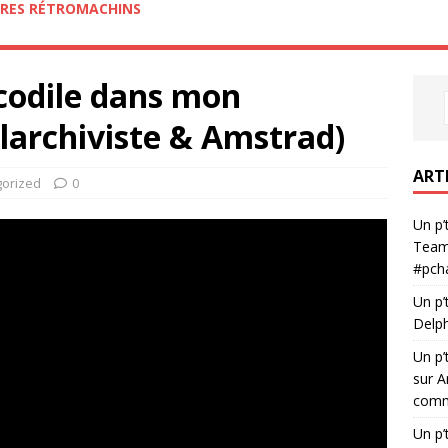
RES RÉTROMACHINS
codile dans mon
(larchiviste & Amstrad)
ART
orized
0
Un p’
Team
#pch
Un p’
Delph
Un p’
sur A
comme
Un p’