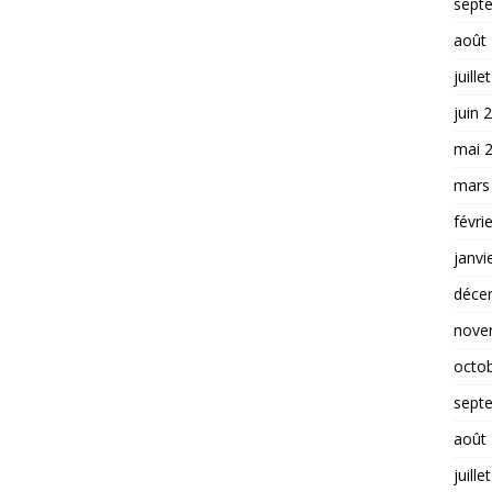
sept
août
juille
juin 
mai 
mars
févri
janvi
déce
nove
octo
sept
août
juille