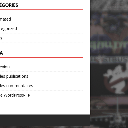
ÉGORIES
mated
tegorized
os
A
exion
des publications
 des commentaires
 de WordPress-FR