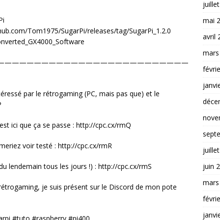
juille
Pi
mai 
/github.com/Tom1975/SugarPi/releases/tag/SugarPi_1.2.0
avril
Converted_GX4000_Software
mars
——————————————————————————
févri
janvi
téressé par le rétrogaming (PC, mais pas que) et le
déce
P
nove
’est ici que ça se passe : http://cpc.cx/rmQ
sept
eriez voir testé : http://cpc.cx/rmR
juille
 lendemain tous les jours !) : http://cpc.cx/rmS
juin 
mars
 rétrogaming, je suis présent sur le Discord de mon pote
févri
janvi
pi #tuto #raspberry #pi400