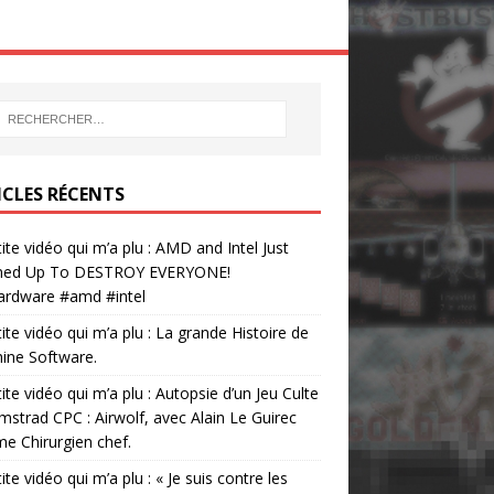
ICLES RÉCENTS
tite vidéo qui m’a plu : AMD and Intel Just
ed Up To DESTROY EVERYONE!
ardware #amd #intel
tite vidéo qui m’a plu : La grande Histoire de
ine Software.
tite vidéo qui m’a plu : Autopsie d’un Jeu Culte
mstrad CPC : Airwolf, avec Alain Le Guirec
 Chirurgien chef.
tite vidéo qui m’a plu : « Je suis contre les