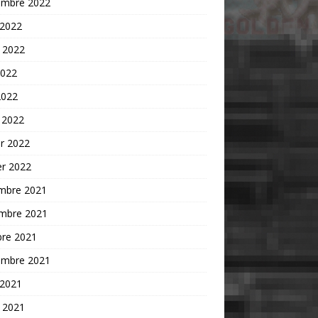
embre 2022
 2022
t 2022
2022
2022
 2022
er 2022
er 2022
mbre 2021
mbre 2021
bre 2021
embre 2021
 2021
t 2021