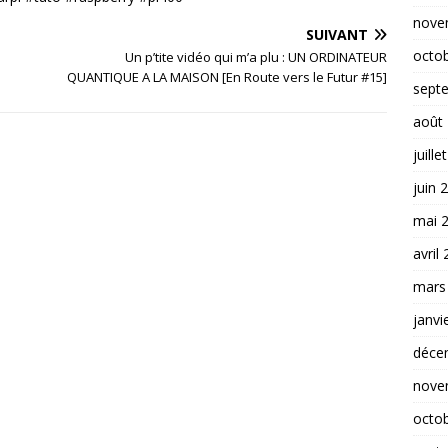
nove
SUIVANT
octo
Un p’tite vidéo qui m’a plu : UN ORDINATEUR
QUANTIQUE A LA MAISON [En Route vers le Futur #15]
sept
août
juille
juin 
mai 
avril
mars
janvi
déce
nove
octo