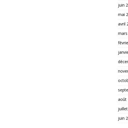
juin 
mai 
avril
mars
févri
janvi
déce
nove
octo
sept
août
juille
juin 