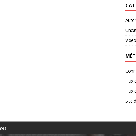
CAT
Auto
Unca
Vide
MÉT
Conn
Flux 
Flux
Site
mes