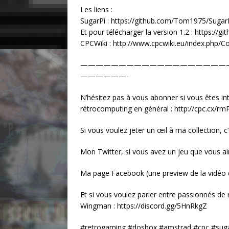
Les liens :
SugarPi : https://github.com/Tom1975/Sugar
Et pour télécharger la version 1.2 : https:/
CPCWiki : http://www.cpcwiki.eu/index.php/
———————————————————
——————-
N’hésitez pas à vous abonner si vous êtes in
rétrocomputing en général : http://cpc.cx/rm
Si vous voulez jeter un œil à ma collection, c
Mon Twitter, si vous avez un jeu que vous aim
Ma page Facebook (une preview de la vidéo du
Et si vous voulez parler entre passionnés de
Wingman : https://discord.gg/5HnRkgZ
#retrogaming #dosbox #amstrad #cpc #sugar