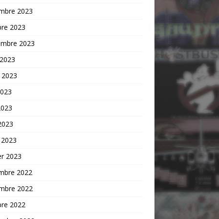
mbre 2023
bre 2023
embre 2023
 2023
t 2023
2023
2023
 2023
 2023
er 2023
mbre 2022
mbre 2022
bre 2022