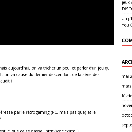
jeux 
DISC
Un p’
You C
COM
ARC
s aujourd’hui, on va tricher un peu, et parler d’un jeu qui
l : on va cause du dernier descendant de la série des
mai 
udit !
mars
——————————————————————————
févri
nove
téressé par le rétrogaming (PC, mais pas que) et le
octo
P
sept
’est ici que ça se passe : http://cpc.cx/rmQ