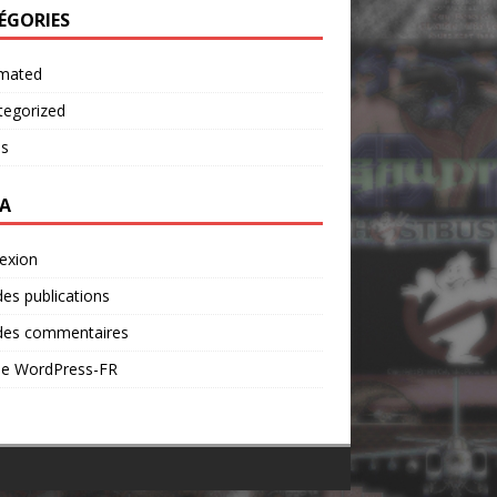
ÉGORIES
mated
tegorized
os
A
exion
des publications
 des commentaires
 de WordPress-FR