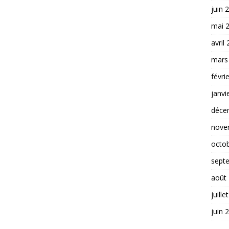
juin 
mai 
avril
mars
févri
janvi
déce
nove
octo
sept
août
juille
juin 