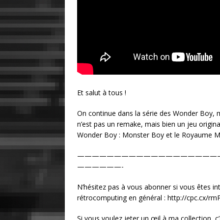
Et salut à tous !
On continue dans la série des Wonder Boy, mai
n’est pas un remake, mais bien un jeu origina
Wonder Boy : Monster Boy et le Royaume Ma
———————————————————
——————-
N’hésitez pas à vous abonner si vous êtes in
rétrocomputing en général : http://cpc.cx/rm
Si vous voulez jeter un œil à ma collection, c