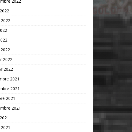
embre 2022
 2022
t 2022
2022
2022
 2022
er 2022
er 2022
mbre 2021
mbre 2021
bre 2021
embre 2021
 2021
t 2021