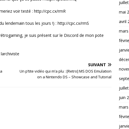
juille
eriez voir testé : http://cpc.cx/rmR
mai 
avril
 lendemain tous les jours !) : http://cpc.cx/rmS
mars
 rétrogaming, je suis présent sur le Discord de mon pote
févri
janvi
archiviste
déce
SUIVANT
nove
 a
Un p’tite vidéo qui m’a plu : [Retro] MS DOS Emulation
on a Nintendo DS – Showcase and Tutorial
sept
juille
juin 
mars
févri
janvi