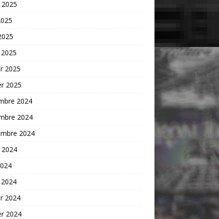
t 2025
2025
 2025
 2025
er 2025
er 2025
mbre 2024
mbre 2024
embre 2024
t 2024
2024
 2024
er 2024
er 2024