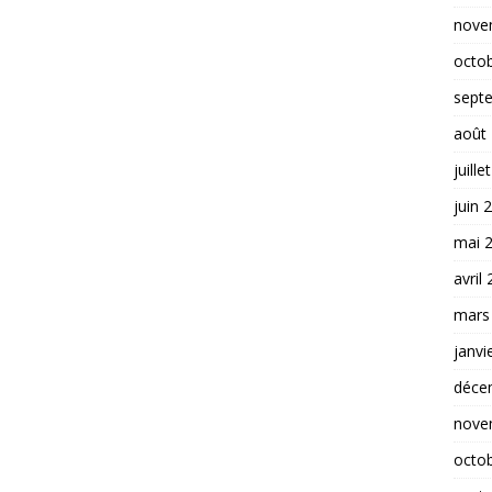
nove
octo
sept
août
juille
juin 
mai 
avril
mars
janvi
déce
nove
octo