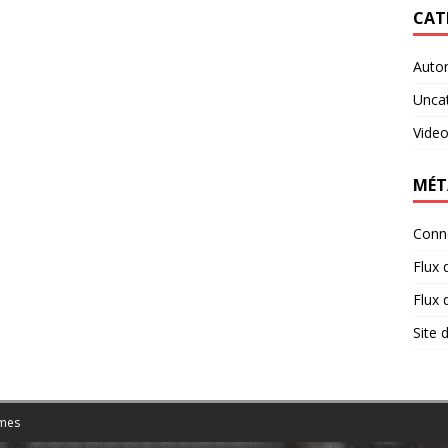
CAT
Auto
Unca
Vide
MÉT
Conn
Flux 
Flux
Site
mes