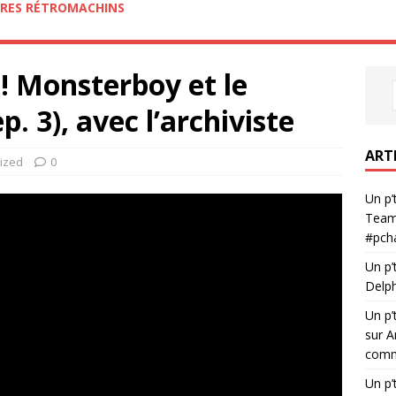
RES RÉTROMACHINS
! Monsterboy et le
 3), avec l’archiviste
ART
ized
0
Un p’
Team
#pch
Un p’
Delph
Un p’
sur A
comme
Un p’