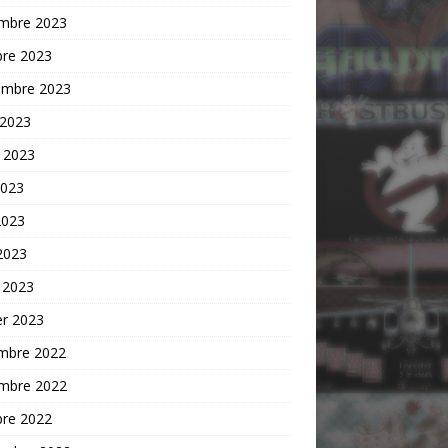
mbre 2023
bre 2023
embre 2023
 2023
t 2023
2023
2023
 2023
 2023
er 2023
mbre 2022
mbre 2022
bre 2022