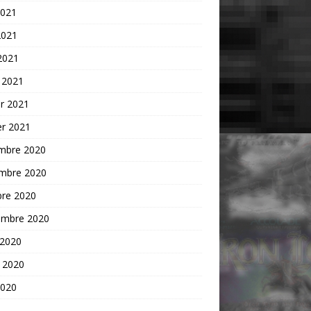
2021
2021
 2021
 2021
er 2021
er 2021
mbre 2020
mbre 2020
bre 2020
embre 2020
 2020
t 2020
2020