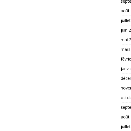
sept
août
juille
juin 
mai 
mars
févri
janvi
déce
nove
octo
sept
août
juille