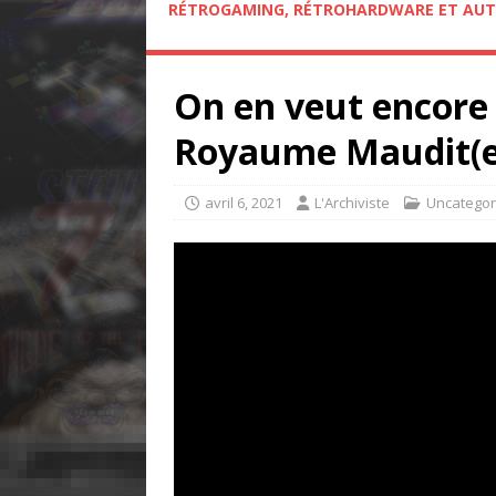
RÉTROGAMING, RÉTROHARDWARE ET AUT
On en veut encore 
Royaume Maudit(ep.
avril 6, 2021
L'Archiviste
Uncategor