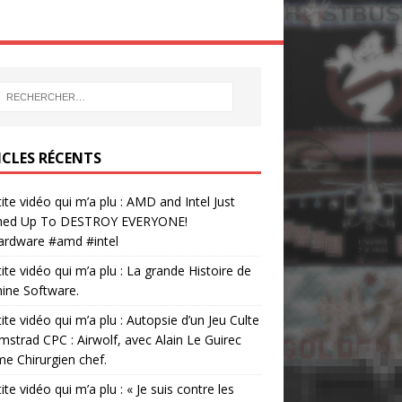
ICLES RÉCENTS
tite vidéo qui m’a plu : AMD and Intel Just
ed Up To DESTROY EVERYONE!
ardware #amd #intel
tite vidéo qui m’a plu : La grande Histoire de
ine Software.
tite vidéo qui m’a plu : Autopsie d’un Jeu Culte
mstrad CPC : Airwolf, avec Alain Le Guirec
 Chirurgien chef.
tite vidéo qui m’a plu : « Je suis contre les