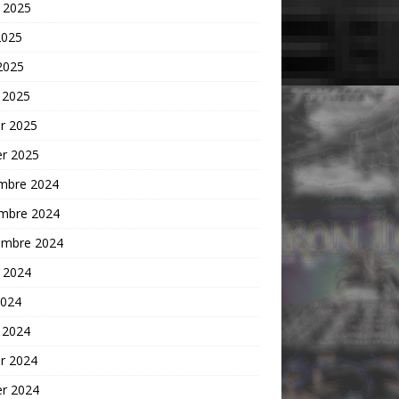
t 2025
2025
 2025
 2025
er 2025
er 2025
mbre 2024
mbre 2024
embre 2024
t 2024
2024
 2024
er 2024
er 2024