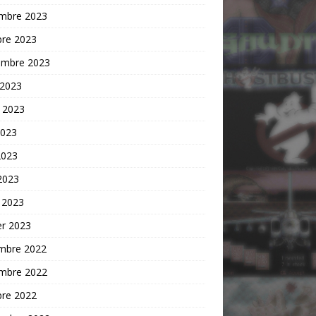
mbre 2023
bre 2023
embre 2023
 2023
t 2023
2023
2023
 2023
 2023
er 2023
mbre 2022
mbre 2022
bre 2022