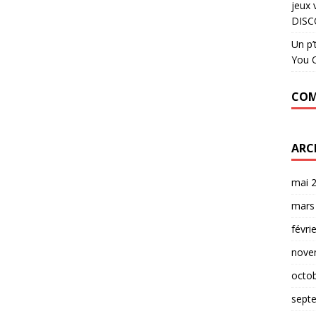
jeux 
DISC
Un p’
You C
COM
ARC
mai 
mars
févri
nove
octo
sept