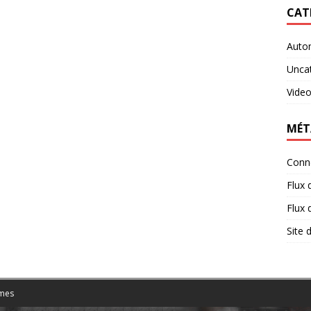
CAT
Auto
Unca
Vide
MÉT
Conn
Flux 
Flux
Site
mes