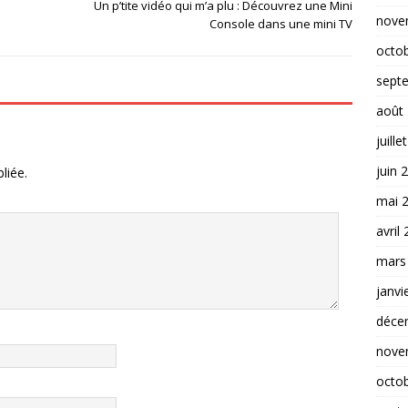
Un p’tite vidéo qui m’a plu : Découvrez une Mini
nove
Console dans une mini TV
octo
sept
août
juille
juin 
liée.
mai 
avril
mars
janvi
déce
nove
octo