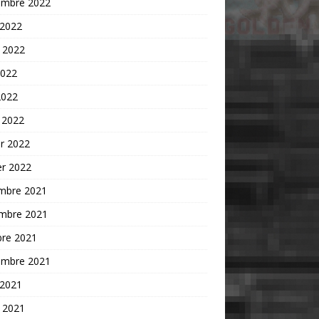
embre 2022
 2022
t 2022
2022
2022
 2022
er 2022
er 2022
mbre 2021
mbre 2021
bre 2021
embre 2021
 2021
t 2021