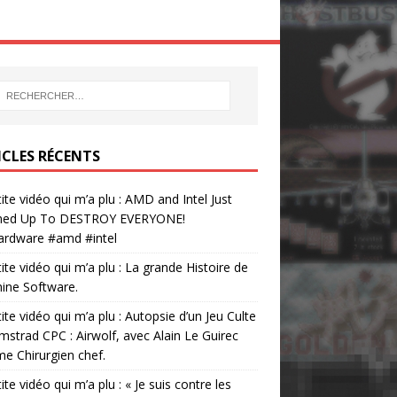
ICLES RÉCENTS
tite vidéo qui m’a plu : AMD and Intel Just
ed Up To DESTROY EVERYONE!
ardware #amd #intel
tite vidéo qui m’a plu : La grande Histoire de
ine Software.
tite vidéo qui m’a plu : Autopsie d’un Jeu Culte
mstrad CPC : Airwolf, avec Alain Le Guirec
 Chirurgien chef.
tite vidéo qui m’a plu : « Je suis contre les