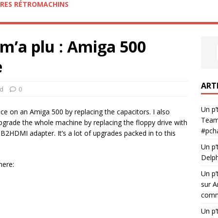
RES RÉTROMACHINS
 m’a plu : Amiga 500
e
ART
d
0
Un p’
ce on an Amiga 500 by replacing the capacitors. I also
Team
upgrade the whole machine by replacing the floppy drive with
#pch
HDMI adapter. It’s a lot of upgrades packed in to this
Un p’
Delph
here:
Un p’
sur A
comme
Un p’