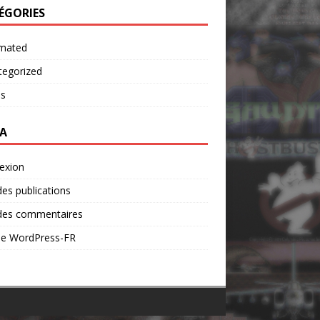
ÉGORIES
mated
tegorized
os
A
exion
des publications
 des commentaires
 de WordPress-FR