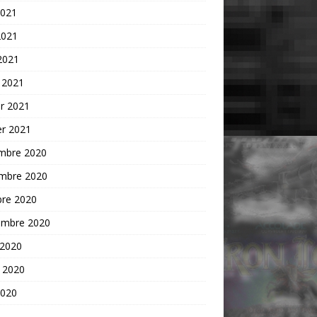
2021
2021
 2021
 2021
er 2021
er 2021
mbre 2020
mbre 2020
bre 2020
embre 2020
 2020
t 2020
2020