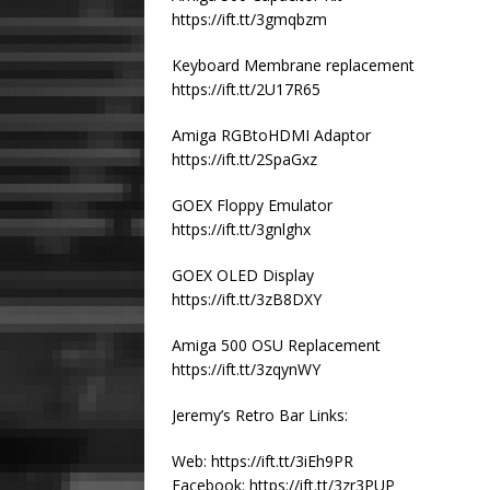
https://ift.tt/3gmqbzm
Keyboard Membrane replacement
https://ift.tt/2U17R65
Amiga RGBtoHDMI Adaptor
https://ift.tt/2SpaGxz
GOEX Floppy Emulator
https://ift.tt/3gnlghx
GOEX OLED Display
https://ift.tt/3zB8DXY
Amiga 500 OSU Replacement
https://ift.tt/3zqynWY
Jeremy’s Retro Bar Links:
Web: https://ift.tt/3iEh9PR
Facebook: https://ift.tt/3zr3PUP