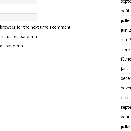
sept
août
juille
 browser for the next time I comment.
juin 
entaires par e-mail.
mai 
es par e-mail.
mars
févri
janvi
déce
nove
octo
sept
août
juille