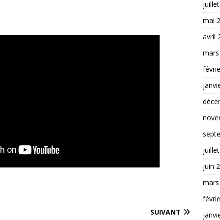
juille
mai 
avril
mars
févri
janvi
déce
nove
sept
juille
juin 
mars
févri
SUIVANT
janvi