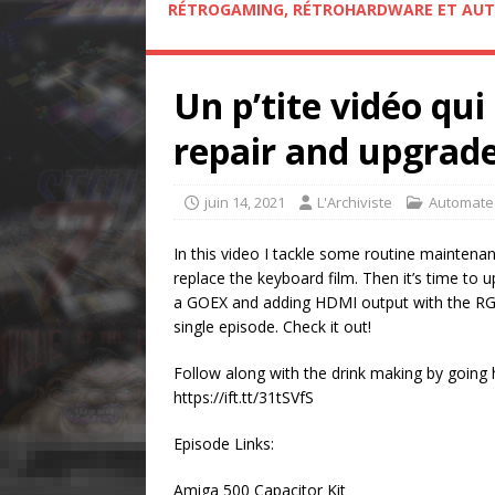
RÉTROGAMING, RÉTROHARDWARE ET AUT
Un p’tite vidéo qui
repair and upgrad
juin 14, 2021
L'Archiviste
Automate
In this video I tackle some routine maintenan
replace the keyboard film. Then it’s time to 
a GOEX and adding HDMI output with the RGB2
single episode. Check it out!
Follow along with the drink making by going 
https://ift.tt/31tSVfS
Episode Links:
Amiga 500 Capacitor Kit