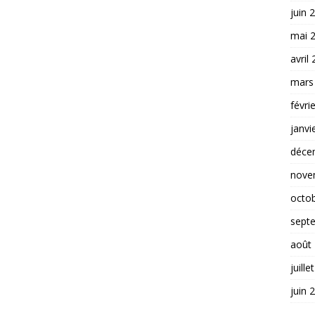
juin 
mai 
avril
mars
févri
janvi
déce
nove
octo
sept
août
juille
juin 