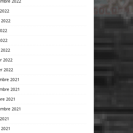
embre 2022
 2022
t 2022
2022
2022
 2022
er 2022
er 2022
mbre 2021
mbre 2021
bre 2021
embre 2021
 2021
t 2021