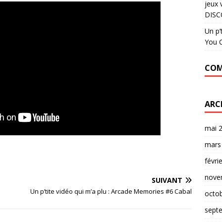
jeux 
DISC
Un p’
You C
COM
ARC
mai 
mars
févri
nove
SUIVANT
Un p’tite vidéo qui m’a plu : Arcade Memories #6 Cabal
octo
sept