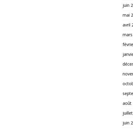
juin 
mai 
avril
mars
févri
janvi
déce
nove
octo
sept
août
juille
juin 