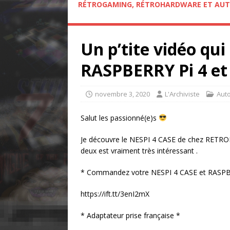
RÉTROGAMING, RÉTROHARDWARE ET AUT
Un p’tite vidéo qui
RASPBERRY Pi 4 et
novembre 3, 2020
L'Archiviste
Aut
Salut les passionné(e)s
Je découvre le NESPI 4 CASE de chez RETR
deux est vraiment très intéressant .
* Commandez votre NESPI 4 CASE et RASPB
https://ift.tt/3enI2mX
* Adaptateur prise française *