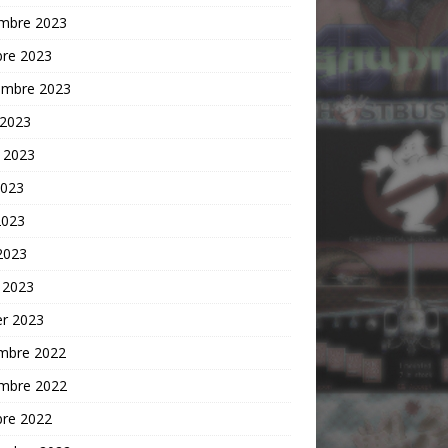
mbre 2023
bre 2023
embre 2023
 2023
t 2023
2023
2023
 2023
 2023
er 2023
mbre 2022
mbre 2022
bre 2022