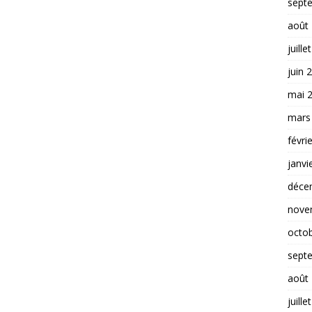
sept
août
juille
juin 
mai 
mars
févri
janvi
déce
nove
octo
sept
août
juille