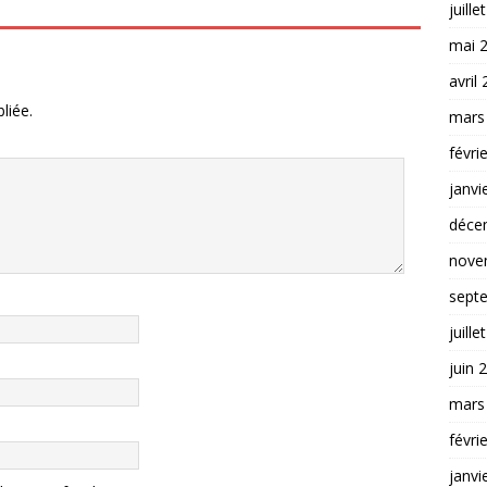
juille
mai 
avril
liée.
mars
févri
janvi
déce
nove
sept
juille
juin 
mars
févri
janvi