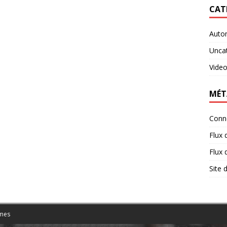
CAT
Auto
Unca
Vide
MÉT
Conn
Flux 
Flux
Site
mes