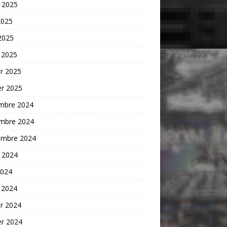
t 2025
2025
 2025
 2025
er 2025
er 2025
mbre 2024
mbre 2024
embre 2024
t 2024
2024
 2024
er 2024
er 2024