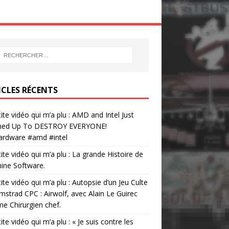
ICLES RÉCENTS
tite vidéo qui m’a plu : AMD and Intel Just
ed Up To DESTROY EVERYONE!
ardware #amd #intel
tite vidéo qui m’a plu : La grande Histoire de
ine Software.
tite vidéo qui m’a plu : Autopsie d’un Jeu Culte
mstrad CPC : Airwolf, avec Alain Le Guirec
 Chirurgien chef.
tite vidéo qui m’a plu : « Je suis contre les