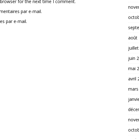
 browser for the next time I comment.
nove
entaires par e-mail.
octo
es par e-mail.
sept
août
juille
juin 
mai 
avril
mars
janvi
déce
nove
octo