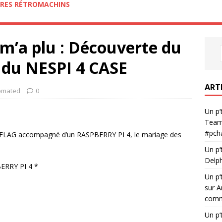
RES RÉTROMACHINS
 m’a plu : Découverte du
 du NESPI 4 CASE
ART
omated
0
Un p’
Team
#pch
OFLAG accompagné d’un RASPBERRY PI 4, le mariage des
Un p’
Delph
ERRY PI 4 *
Un p’
sur A
comme
Un p’