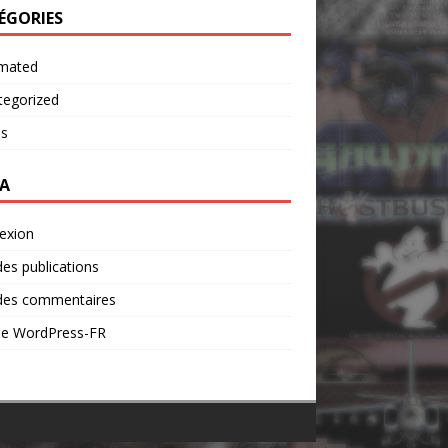
ÉGORIES
mated
tegorized
os
A
exion
des publications
 des commentaires
 de WordPress-FR