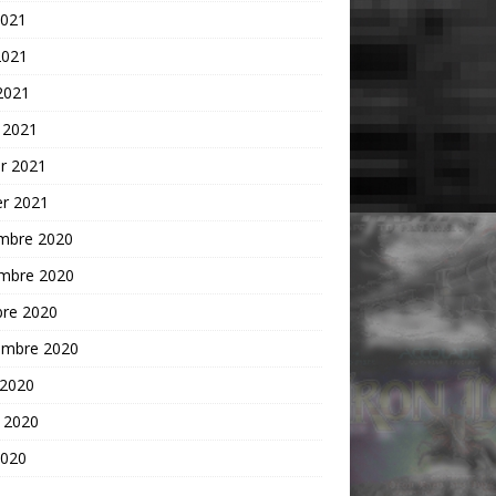
2021
2021
 2021
 2021
er 2021
er 2021
mbre 2020
mbre 2020
bre 2020
embre 2020
 2020
t 2020
2020