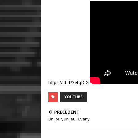
https://ift.tt/3etqDJG
YOUTUBE
PRÉCÉDENT
Un jour, un jeu : Evany