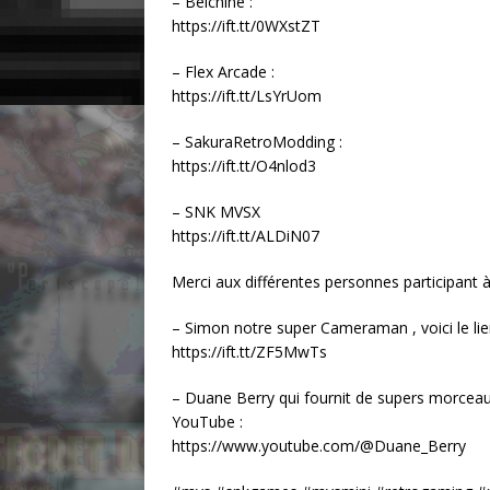
– Belchine :
https://ift.tt/0WXstZT
– Flex Arcade :
https://ift.tt/LsYrUom
– SakuraRetroModding :
https://ift.tt/O4nlod3
– SNK MVSX
https://ift.tt/ALDiN07
Merci aux différentes personnes participant 
– Simon notre super Cameraman , voici le li
https://ift.tt/ZF5MwTs
– Duane Berry qui fournit de supers morceaux
YouTube :
https://www.youtube.com/@Duane_Berry