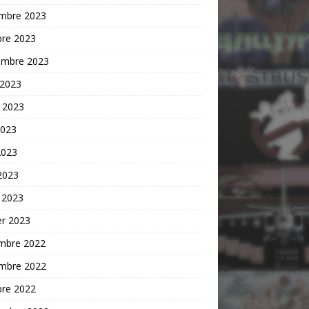
mbre 2023
bre 2023
embre 2023
 2023
t 2023
2023
2023
 2023
 2023
er 2023
mbre 2022
mbre 2022
bre 2022