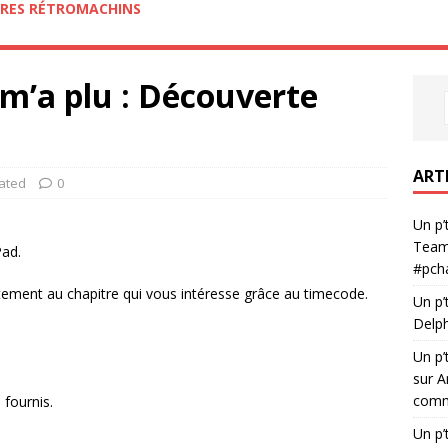
RES RÉTROMACHINS
 m’a plu : Découverte
ART
ated
0
Un p’
Team
ad.
#pch
ment au chapitre qui vous intéresse grâce au timecode.
Un p’
Delph
Un p’
sur A
comme
 fournis.
Un p’