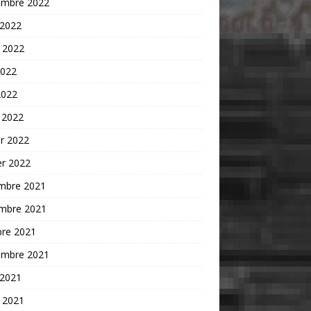
embre 2022
 2022
t 2022
2022
2022
 2022
er 2022
er 2022
mbre 2021
mbre 2021
bre 2021
embre 2021
 2021
t 2021