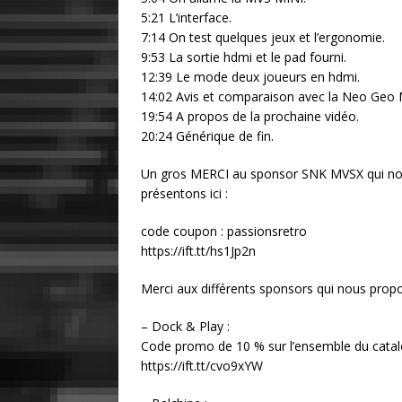
5:21 L’interface.
7:14 On test quelques jeux et l’ergonomie.
9:53 La sortie hdmi et le pad fourni.
12:39 Le mode deux joueurs en hdmi.
14:02 Avis et comparaison avec la Neo Geo M
19:54 A propos de la prochaine vidéo.
20:24 Générique de fin.
Un gros MERCI au sponsor SNK MVSX qui nous
présentons ici :
code coupon : passionsretro
https://ift.tt/hs1Jp2n
Merci aux différents sponsors qui nous prop
– Dock & Play :
Code promo de 10 % sur l’ensemble du cat
https://ift.tt/cvo9xYW