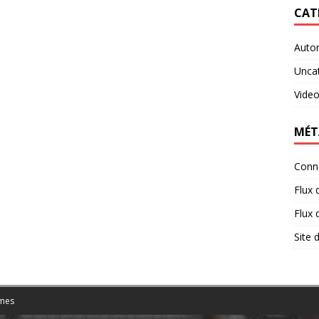
CAT
Auto
Unca
Vide
MÉT
Conn
Flux 
Flux
Site
mes