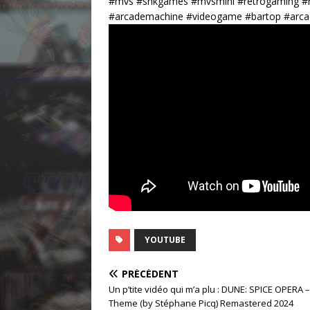
#mvs #snkgames #mvsmini #retrogaming #r
#arcademachine #videogame #bartop #arc
YOUTUBE
PRÉCÉDENT
Un p’tite vidéo qui m’a plu : DUNE: SPICE OPERA 
Theme (by Stéphane Picq) Remastered 2024