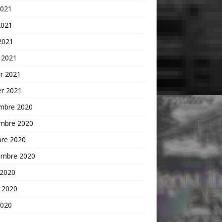
2021
2021
 2021
 2021
er 2021
er 2021
mbre 2020
mbre 2020
bre 2020
embre 2020
 2020
t 2020
2020