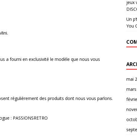
jeux 
DISC
Un p’
You C
ini.
COM
 a fourni en exclusivité le modèle que nous vous
ARC
mai 
mars
osent régulièrement des produits dont nous vous parlons.
févri
nove
alogue : PASSIONSRETRO
octo
sept