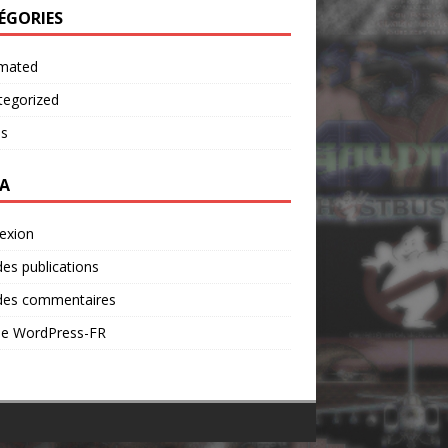
ÉGORIES
mated
tegorized
os
A
exion
des publications
 des commentaires
 de WordPress-FR