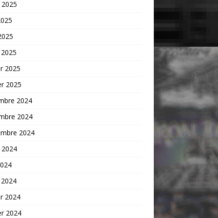
t 2025
2025
 2025
 2025
er 2025
er 2025
mbre 2024
mbre 2024
embre 2024
t 2024
2024
 2024
er 2024
er 2024