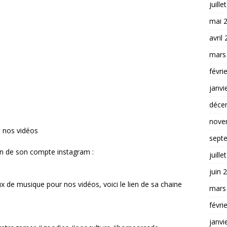
juille
mai 
avril
mars
févri
janvi
déce
nove
à nos vidéos
sept
en de son compte instagram :
juille
juin 
 de musique pour nos vidéos, voici le lien de sa chaine
mars
févri
janvi