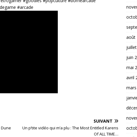
etrogamer #goodies #popculture #bornearcade
nove
adegame #arcade
octo
sept
août
juille
juin 
mai 
avril
mars
janvi
déce
nove
SUIVANT
– Dune
Un p’tite vidéo qui m’a plu : The Most Entitled Karens
octo
Of ALL TIME…