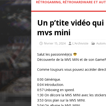
RÉTROGAMING, RÉTROHARDWARE ET AUT
Un p’tite vidéo qui
mvs mini
février 15, 2024
L'Archiviste
Autom
Salut les passionné(e)s
Découverte de la MVS MIN et de son GameP
Comme toujours vous pouvez accéder directe
0:00 Générique.
0:04 Introduction.
0:57 Unboxing en speed.
1:30 On décore la MVS MINI avec les stickers
3:53 Gros plan sur la MVS MINI.
5:04 On allume la MVS MINI.