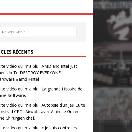
ICLES RÉCENTS
tite vidéo qui m’a plu : AMD and Intel Just
ed Up To DESTROY EVERYONE!
ardware #amd #intel
tite vidéo qui m’a plu : La grande Histoire de
ine Software.
tite vidéo qui m’a plu : Autopsie d’un Jeu Culte
mstrad CPC : Airwolf, avec Alain Le Guirec
 Chirurgien chef.
tite vidéo qui m’a plu : « Je suis contre les