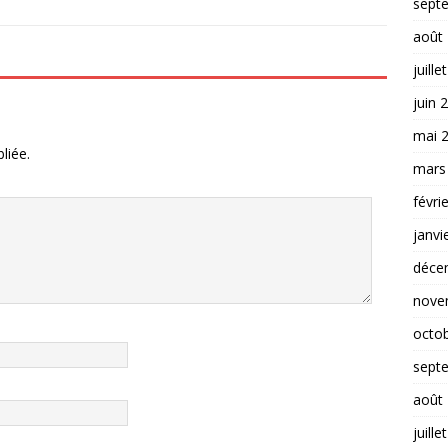
sept
août
juille
juin 
mai 
liée.
mars
févri
janvi
déce
nove
octo
sept
août
juille