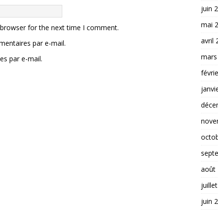
juin 
mai 
 browser for the next time I comment.
avril
entaires par e-mail.
mars
es par e-mail.
févri
janvi
déce
nove
octo
sept
août
juille
juin 