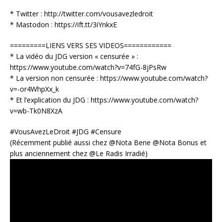
* Twitter : http://twitter.com/vousavezledroit
* Mastodon : https://ift.tt/3iYnkxE
=========LIENS VERS SES VIDEOS============
* La vidéo du JDG version « censurée » :
https://www.youtube.com/watch?v=74fG-8jPsRw
* La version non censurée : https://www.youtube.com/watch?
v=-or4WhpXx_k
* Et l’explication du JDG : https://www.youtube.com/watch?
v=wb-Tk0N8XzA
#VousAvezLeDroit #JDG #Censure
(Récemment publié aussi chez @Nota Bene @Nota Bonus et
plus anciennement chez @Le Radis Irradié)