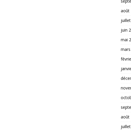
sept
août
juille
juin 
mai 
mars
févri
janvi
déce
nove
octo
sept
août
juille