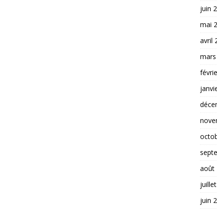
juin 
mai 
avril
mars
févri
janvi
déce
nove
octo
sept
août
juille
juin 