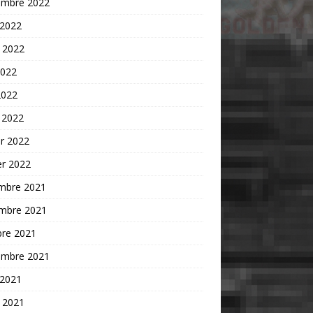
embre 2022
 2022
t 2022
2022
2022
 2022
er 2022
er 2022
mbre 2021
mbre 2021
bre 2021
embre 2021
 2021
t 2021