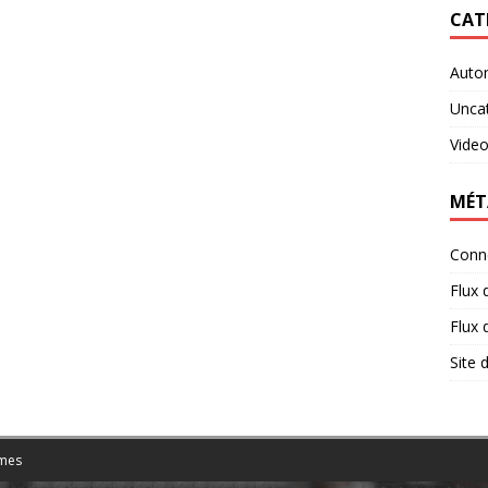
CAT
Auto
Unca
Vide
MÉT
Conn
Flux 
Flux
Site
mes