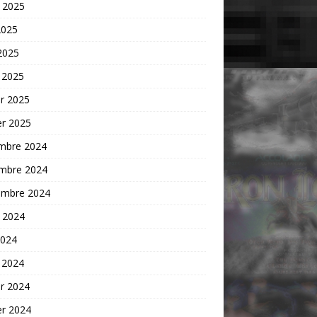
t 2025
2025
 2025
 2025
er 2025
er 2025
mbre 2024
mbre 2024
embre 2024
t 2024
2024
 2024
er 2024
er 2024