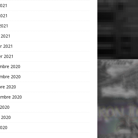
2021
2021
 2021
 2021
er 2021
er 2021
mbre 2020
mbre 2020
bre 2020
embre 2020
 2020
t 2020
2020