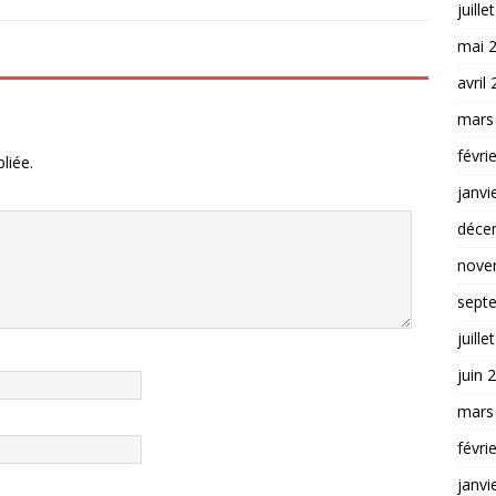
juille
mai 
avril
mars
févri
liée.
janvi
déce
nove
sept
juille
juin 
mars
févri
janvi