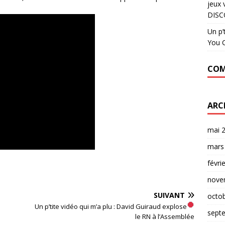
jeux 
DISC
Un p’
You C
COM
ARC
mai 
mars
févri
nove
SUIVANT
octo
Un p’tite vidéo qui m’a plu :
David Guiraud explose
sept
le RN à l’Assemblée