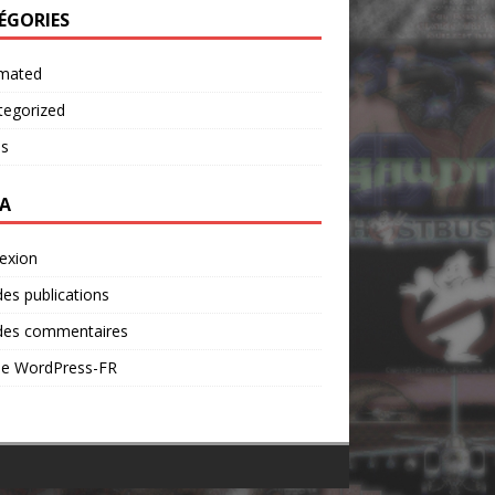
ÉGORIES
mated
tegorized
os
A
exion
des publications
 des commentaires
 de WordPress-FR