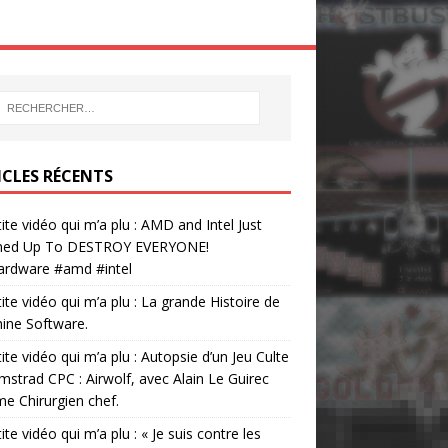
ICLES RÉCENTS
tite vidéo qui m’a plu : AMD and Intel Just
ed Up To DESTROY EVERYONE!
ardware #amd #intel
tite vidéo qui m’a plu : La grande Histoire de
ine Software.
tite vidéo qui m’a plu : Autopsie d’un Jeu Culte
mstrad CPC : Airwolf, avec Alain Le Guirec
 Chirurgien chef.
tite vidéo qui m’a plu : « Je suis contre les