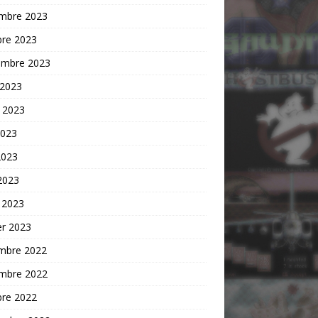
mbre 2023
bre 2023
embre 2023
 2023
t 2023
2023
2023
 2023
 2023
er 2023
mbre 2022
mbre 2022
bre 2022