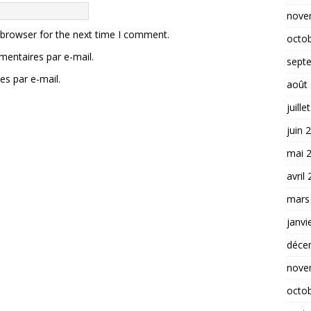
nove
 browser for the next time I comment.
octo
entaires par e-mail.
sept
es par e-mail.
août
juille
juin 
mai 
avril
mars
janvi
déce
nove
octo