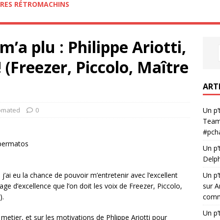
RES RÉTROMACHINS
m’a plu : Philippe Ariotti,
 (Freezer, Piccolo, Maître
ART
omated
0
Un p’
Team
#pch
upermatos
Un p’
Delph
’ai eu la chance de pouvoir m’entretenir avec l’excellent
Un p’
age d’excellence que l’on doit les voix de Freezer, Piccolo,
sur A
).
comme
Un p’
metier, et sur les motivations de Phlippe Ariotti pour