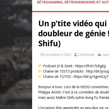
RÉTROGAMING, RÉTROHARDWARE ET AUT
Un p’tite vidéo qui 
doubleur de génie !
Shifu)
novembre 6, 2022
L'Archiviste
Aut
Podcast JV & Geek : https://ift.tt/7sBg6jJ
Chaine de TESTS produits : http://bit.ly/s
Chaine de TUTOS : https://bit.ly/3gmVUy7
Bonjour à tous. Lors de la HEDG convention, j
Philippe Ariotti. C’est à ce comédien de doubl
mais aussi Maître Shifu (série Kung Fu Panda
L’occasion d’en apprendre un peu plus sur ce 