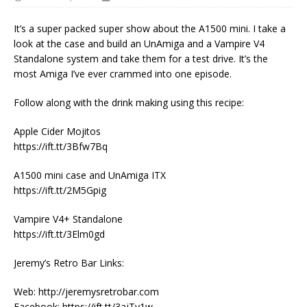
It’s a super packed super show about the A1500 mini. I take a
look at the case and build an UnAmiga and a Vampire V4
Standalone system and take them for a test drive. It’s the
most Amiga I’ve ever crammed into one episode.
Follow along with the drink making using this recipe:
Apple Cider Mojitos
https://ift.tt/3Bfw7Bq
A1500 mini case and UnAmiga ITX
https://ift.tt/2M5Gpig
Vampire V4+ Standalone
https://ift.tt/3Elm0gd
Jeremy’s Retro Bar Links:
Web: http://jeremysretrobar.com​​
Facebook: https://ift.tt/3ajTy1w