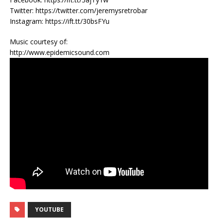
Twitter: https://twitter.com/jeremysretrobar​​
Instagram: https://ift.tt/30bsFYu
Music courtesy of:
http://www.epidemicsound.com​​
YOUTUBE