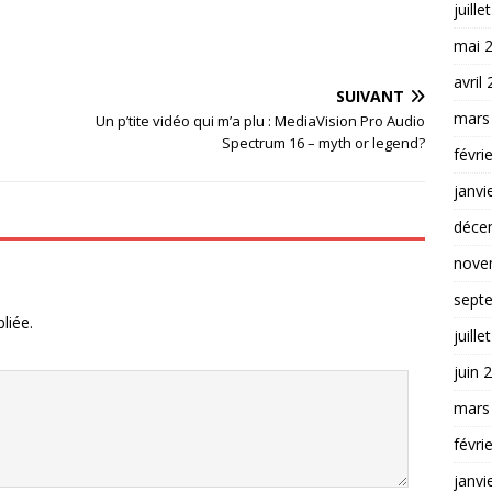
juille
mai 
avril
SUIVANT
mars
Un p’tite vidéo qui m’a plu : MediaVision Pro Audio
Spectrum 16 – myth or legend?
févri
janvi
déce
nove
sept
liée.
juille
juin 
mars
févri
janvi