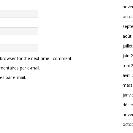
nove
octo
sept
août
juille
juin 
 browser for the next time I comment.
mai 
entaires par e-mail.
avril
es par e-mail.
mars
janvi
déce
nove
octo