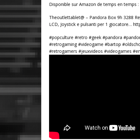
Disponible sur Amazon de temps en temps :
Theoutlettablet@ – Pandora Box 9h 3288 R
LCD, Joystick e pulsanti per 1 giocatore… http
#popculture #retro #geek #pandora #pando
#retrogaming #videogame #bartop #oldsch
#retrogamers #jeuxvideos #videogames #em