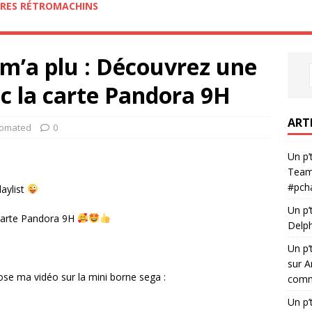
RES RÉTROMACHINS
i m’a plu : Découvrez une
c la carte Pandora 9H
ART
tomated
0
Un p’
Team
#pch
laylist
Un p’
 carte Pandora 9H
Delph
Un p’
sur A
ose ma vidéo sur la mini borne sega :
comme
Un p’