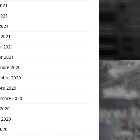
2021
2021
 2021
 2021
er 2021
er 2021
mbre 2020
mbre 2020
bre 2020
embre 2020
 2020
t 2020
2020