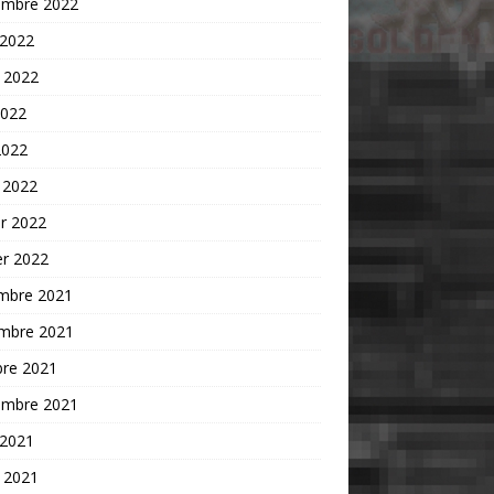
embre 2022
 2022
t 2022
2022
2022
 2022
er 2022
er 2022
mbre 2021
mbre 2021
bre 2021
embre 2021
 2021
t 2021