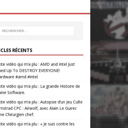
ICLES RÉCENTS
tite vidéo qui m’a plu : AMD and Intel Just
ed Up To DESTROY EVERYONE!
ardware #amd #intel
tite vidéo qui m’a plu : La grande Histoire de
ine Software.
tite vidéo qui m’a plu : Autopsie d’un Jeu Culte
mstrad CPC : Airwolf, avec Alain Le Guirec
 Chirurgien chef.
tite vidéo qui m’a plu : « Je suis contre les