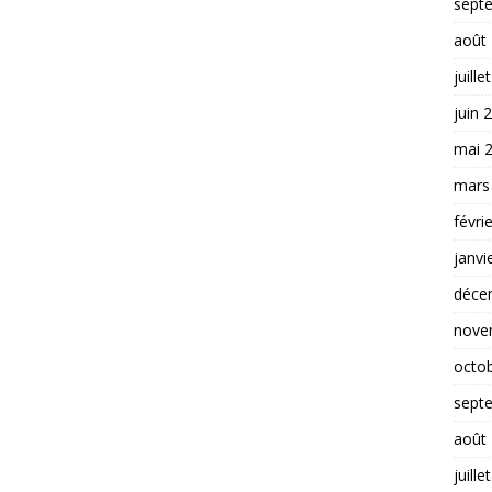
sept
août
juille
juin 
mai 
mars
févri
janvi
déce
nove
octo
sept
août
juille