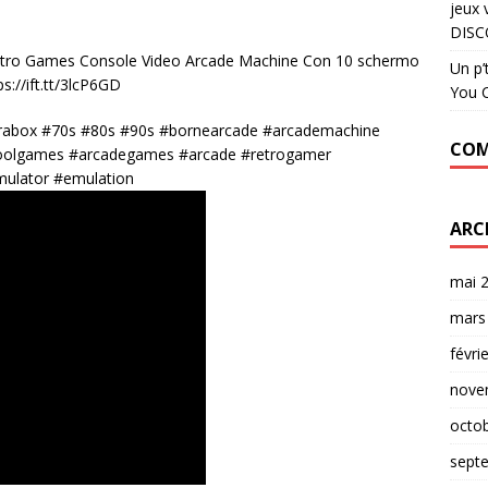
jeux 
DISC
etro Games Console Video Arcade Machine Con 10 schermo
Un p’
s://ift.tt/3lcP6GD
You C
rabox #70s #80s #90s #bornearcade #arcademachine
COM
oolgames #arcadegames #arcade #retrogamer
ulator #emulation
ARC
mai 
mars
févri
nove
octo
sept