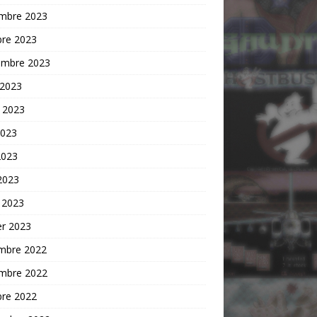
mbre 2023
bre 2023
embre 2023
 2023
t 2023
2023
2023
 2023
 2023
er 2023
mbre 2022
mbre 2022
bre 2022