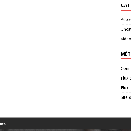
CAT
Auto
Unca
Vide
MÉT
Conn
Flux 
Flux
Site
mes