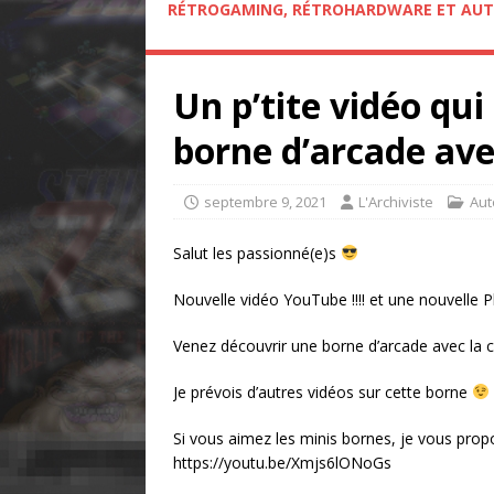
RÉTROGAMING, RÉTROHARDWARE ET AUT
Un p’tite vidéo qu
borne d’arcade ave
septembre 9, 2021
L'Archiviste
Au
Salut les passionné(e)s
Nouvelle vidéo YouTube !!!! et une nouvelle P
Venez découvrir une borne d’arcade avec la
Je prévois d’autres vidéos sur cette borne
Si vous aimez les minis bornes, je vous prop
https://youtu.be/Xmjs6lONoGs