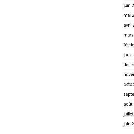
juin 
mai 
avril
mars
févri
janvi
déce
nove
octo
sept
août
juille
juin 