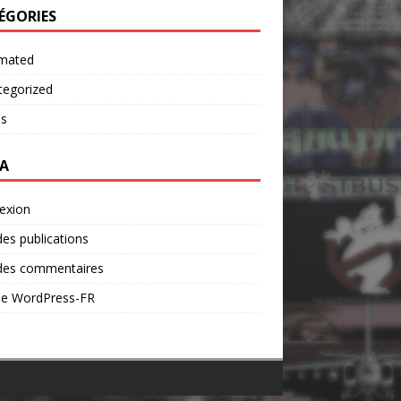
ÉGORIES
mated
tegorized
os
A
exion
des publications
 des commentaires
 de WordPress-FR