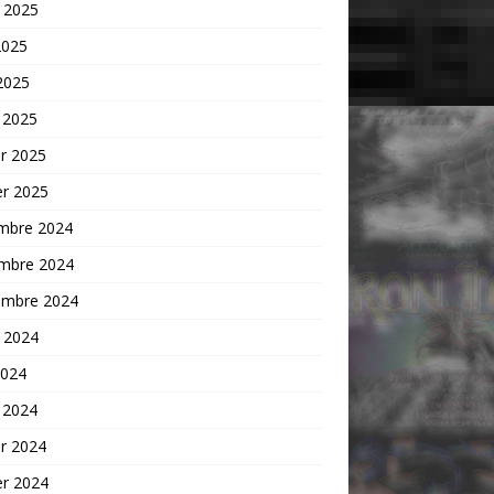
t 2025
2025
 2025
 2025
er 2025
er 2025
mbre 2024
mbre 2024
embre 2024
t 2024
2024
 2024
er 2024
er 2024