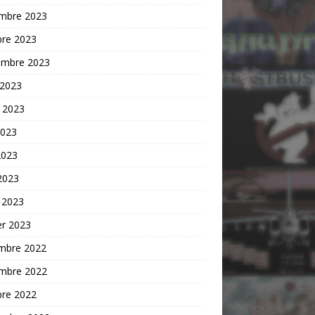
mbre 2023
bre 2023
embre 2023
 2023
t 2023
2023
2023
 2023
 2023
er 2023
mbre 2022
mbre 2022
bre 2022