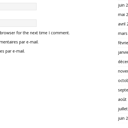
juin 
mai 
avril
 browser for the next time I comment.
mars
entaires par e-mail.
févri
es par e-mail.
janvi
déce
nove
octo
sept
août
juille
juin 