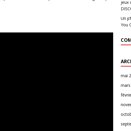
jeux 
DISC
Un p’
You C
COM
ARC
mai 
mars
févri
nove
octo
sept