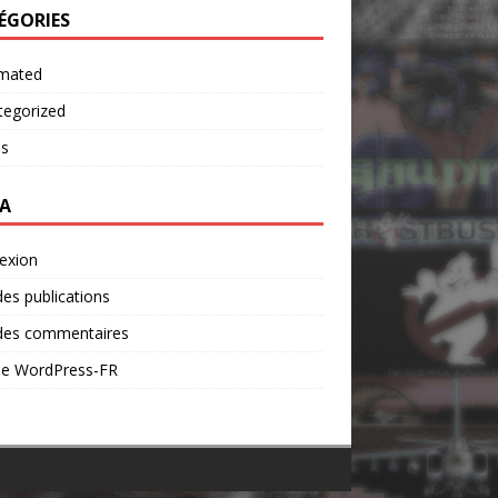
ÉGORIES
mated
tegorized
os
A
exion
des publications
 des commentaires
 de WordPress-FR