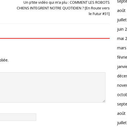
sept
Un p’tite vidéo qui m’a plu : COMMENT LES ROBOTS
CHIENS INTEGRENT NOTRE QUOTIDIEN ? [En Route vers
août
le Futur #31]
juille
juin 
mai 
mars
févri
liée.
janvi
déce
nove
octo
sept
août
juille