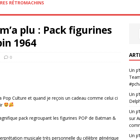
RES RÉTROMACHINS
 m’a plu : Pack figurines
in 1964
ART
0
Un p’
Team
#pch
Un p’
a Pop Culture et quand je reçois un cadeau comme celui ci
Delph
ir
Un p’
agnifique pack regroupant les figurines POP de Batman &
sur A
comme
Un p’
terprétation musicale très personnelle du célèbre générique