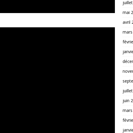
juille
mai 
avril
mars
févri
janvi
déce
nove
sept
juille
juin 
mars
févri
janvi