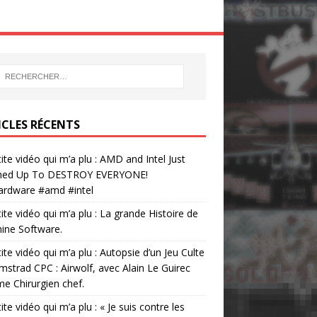
ICLES RÉCENTS
tite vidéo qui m’a plu : AMD and Intel Just
ed Up To DESTROY EVERYONE!
ardware #amd #intel
tite vidéo qui m’a plu : La grande Histoire de
ine Software.
tite vidéo qui m’a plu : Autopsie d’un Jeu Culte
mstrad CPC : Airwolf, avec Alain Le Guirec
 Chirurgien chef.
tite vidéo qui m’a plu : « Je suis contre les