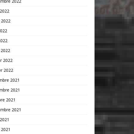
embre 2022
 2022
t 2022
2022
2022
 2022
er 2022
er 2022
mbre 2021
mbre 2021
bre 2021
embre 2021
 2021
t 2021