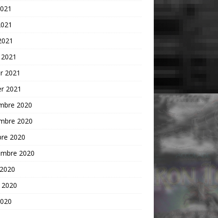
2021
2021
 2021
 2021
er 2021
er 2021
mbre 2020
mbre 2020
bre 2020
embre 2020
 2020
t 2020
2020