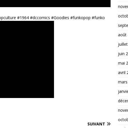
nove
octo
opculture #1964 #dccomics #Goodies #funkopop #funko
sept
août
juille
juin 
mai 
avril
mars
janvi
déce
nove
octo
SUIVANT