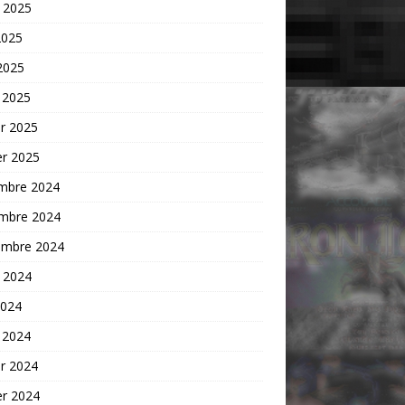
t 2025
2025
 2025
 2025
er 2025
er 2025
mbre 2024
mbre 2024
embre 2024
t 2024
2024
 2024
er 2024
er 2024