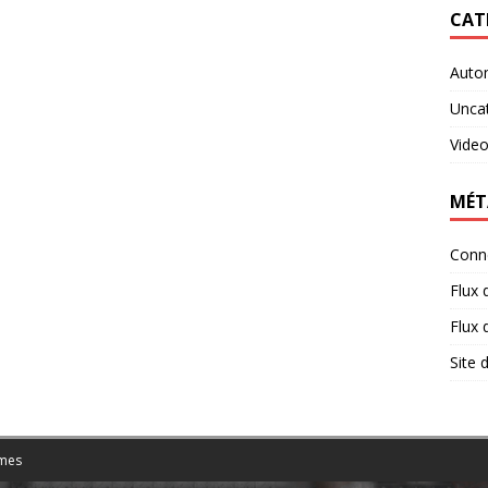
CAT
Auto
Unca
Vide
MÉT
Conn
Flux 
Flux
Site
mes