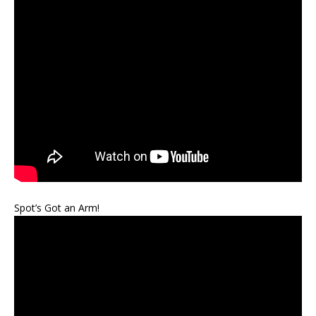
Spot’s Got an Arm!